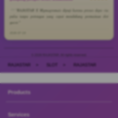
"RAJASTAR X Mgmagromais dipuji karena proses depo via
pulsa tanpa potongan yang cepat mendukung permainan slot
gacor."
2026-07-18
© 2026 RAJASTAR. All rights reserved.
RAJASTAR
>
SLOT
>
RAJASTAR
Buka
Footer Navigation
Products
Buka
Services