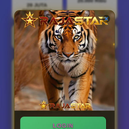
93.1%
20.000 Ribu
Treasures of Aztec
🔥
29 JUTA
PG SOFT
↗ +5.8
PENGGUNA
90.4%
Hot Hot Fruit
✨
HABANERO
↘ -5.1
93.6%
Koi Gate
✨
MINIMAL WITHDRAW
LAYANAN SUPPORT
HABANERO
↘ -1.6
50.000 Ribu
24/7
RAJASTAR X
Mgmagromais: Link Slot
Gacor Terbaru Depo Via
Pulsa Tanpa Potongan
Gampang Jackpot Besar
Link Slot Gacor Terbaru tersedia di
LOGIN
RAJASTAR
untuk depo via pulsa tanpa